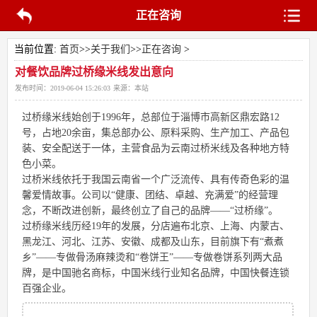
正在咨询
当前位置:
首页
>>
关于我们
>>
正在咨询
>
对餐饮品牌过桥缘米线发出意向
发布时间：
2019-06-04 15:26:03
来源：
本站
过桥缘米线始创于1996年，总部位于淄博市高新区鼎宏路12
号，占地20余亩，集总部办公、原料采购、生产加工、产品包
装、安全配送于一体，主营食品为云南过桥米线及各种地方特
色小菜。
过桥米线依托于我国云南省一个广泛流传、具有传奇色彩的温
馨爱情故事。公司以“健康、团结、卓越、充满爱”的经营理
念，不断改进创新，最终创立了自己的品牌——“过桥缘”。
过桥缘米线历经19年的发展，分店遍布北京、上海、内蒙古、
黑龙江、河北、江苏、安徽、成都及山东，目前旗下有“煮煮
乡”——专做骨汤麻辣烫和“卷饼王”——专做卷饼系列两大品
牌，是中国驰名商标，中国米线行业知名品牌，中国快餐连锁
百强企业。