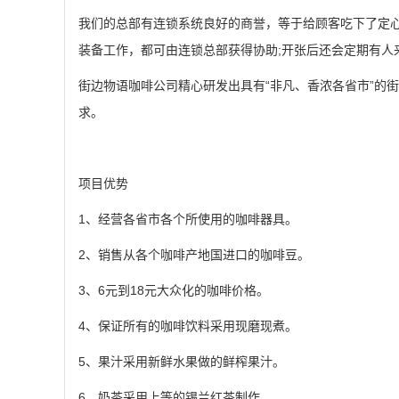
我们的总部有连锁系统良好的商誉，等于给顾客吃下了定
装备工作，都可由连锁总部获得协助;开张后还会定期有人
街边物语咖啡公司精心研发出具有“非凡、香浓各省市”的
求。
项目优势
1、经营各省市各个所使用的咖啡器具。
2、销售从各个咖啡产地国进口的咖啡豆。
3、6元到18元大众化的咖啡价格。
4、保证所有的咖啡饮料采用现磨现煮。
5、果汁采用新鲜水果做的鲜榨果汁。
6、奶茶采用上等的锡兰红茶制作。