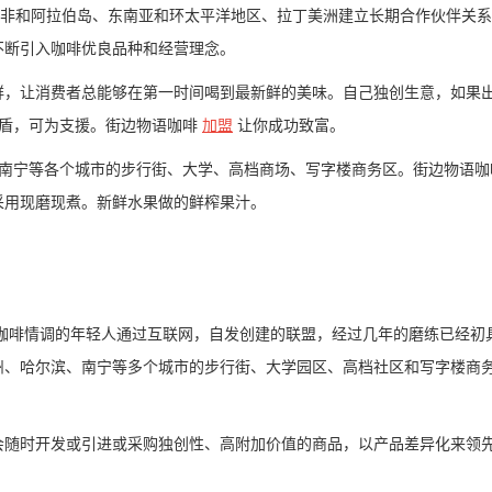
东非和阿拉伯岛、东南亚和环太平洋地区、拉丁美洲建立长期合作伙伴关
不断引入咖啡优良品种和经营理念。
鲜，让消费者总能够在第一时间喝到最新鲜的美味。自己独创生意，如果
盾，可为支援。街边物语咖啡
加盟
让你成功致富。
南宁等各个城市的步行街、大学、高档商场、写字楼商务区。街边物语咖
采用现磨现煮。新鲜水果做的鲜榨果汁。
好咖啡情调的年轻人通过互联网，自发创建的联盟，经过几年的磨练已经初
州、哈尔滨、南宁等多个城市的步行街、大学园区、高档社区和写字楼商
会随时开发或引进或采购独创性、高附加价值的商品，以产品差异化来领