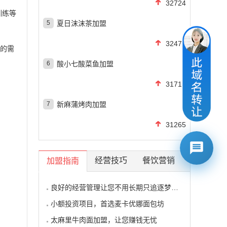
32724
训练等
5
夏日沫沫茶加盟
32475
人的需
6
酸小七酸菜鱼加盟
31710
7
新麻蒲烤肉加盟
31265
经营技巧
餐饮营销
加盟指南
良好的经营管理让您不用长期只追逐梦想的影子
小额投资项目，首选麦卡优娜面包坊
太麻里牛肉面加盟，让您赚钱无忧