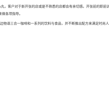
心丸，客户对于新开张的店或是不熟悉的店都会有亲切感。开张前的职前
来做各项指导。
街边物语三合一咖啡和一系列的饮料与食品，并不断推出配方来满足时尚