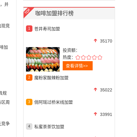
系，并
咖啡加盟排行榜
出现竞
1
苍井寿司加盟
35170
啡加
投资额：
热度：
查看详情>>
2
魔粉家酸辣粉加盟
35022
具规
务区周
3
俏阿瑶过桥米线加盟
33991
先竞争
4
私蜜茶茶饮加盟