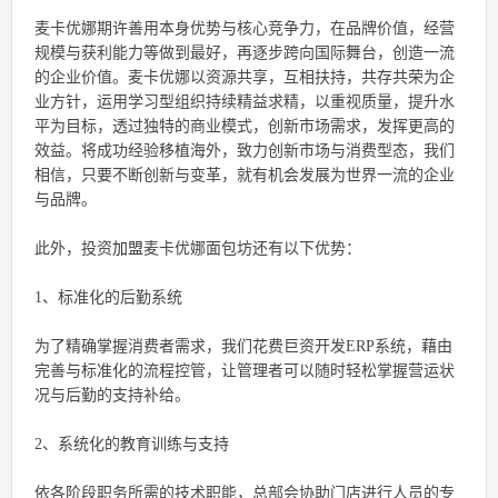
麦卡优娜期许善用本身优势与核心竞争力，在品牌价值，经营
规模与获利能力等做到最好，再逐步跨向国际舞台，创造一流
的企业价值。麦卡优娜以资源共享，互相扶持，共存共荣为企
业方针，运用学习型组织持续精益求精，以重视质量，提升水
平为目标，透过独特的商业模式，创新市场需求，发挥更高的
效益。将成功经验移植海外，致力创新市场与消费型态，我们
相信，只要不断创新与变革，就有机会发展为世界一流的企业
与品牌。
此外，投资
加盟
麦卡优娜面包坊还有以下优势：
1、标准化的后勤系统
为了精确掌握消费者需求，我们花费巨资开发ERP系统，藉由
完善与标准化的流程控管，让管理者可以随时轻松掌握营运状
况与后勤的支持补给。
2、系统化的教育训练与支持
依各阶段职务所需的技术职能，总部会协助门店进行人员的专