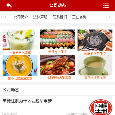
公司动态
司动态
公司简介
法律声明
联系我们
正在咨询
公司动态
公
<
>
苍井寿司加盟
私蜜茶茶饮加盟
新麻蒲烤肉加盟
下江楠牛腩火锅加盟
夏日沫沫茶加盟
酸小七酸菜鱼加盟
公司动态
商标注册为什么要趁早申请
公司动态
2026-05-05