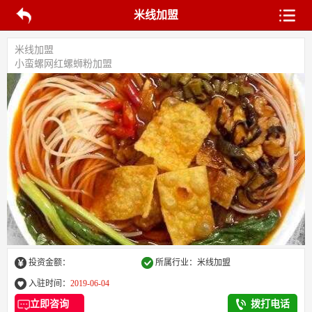
米线加盟
米线加盟
小蛮螺网红螺蛳粉加盟
投资金额：
所属行业：米线加盟
入驻时间：
2019-06-04
立即咨询
拨打电话