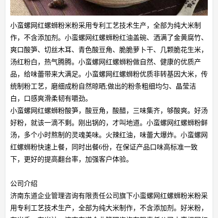
小蛮螺网红螺蛳粉米粉采用专利工艺技术生产，全部为纯大米制
作，不含添加剂。小蛮螺网红螺蛳粉红油盖碗、洒满了金黄腐竹、
爽口酸笋、切丝木耳、青色酸豆角、脆脆萝卜干、几颗脆花生米，
汤红粉白，热气腾腾。小蛮螺网红螺蛳粉做自然、健康的优质产
品，给味蕾带来大满足。小蛮螺网红螺蛳粉优质非转基因大米，传
统制粉工艺，磨细成粉自然晾晒;做出的粉条粗细均匀、晶莹洁
白，口感爽滑柔韧有嚼劲。
小蛮螺网红螺蛳粉酸笋，酸豆角，酸醋，三味集齐，够酸爽。好汤
好粉，就该一滴不剩。刚出锅的，才叫地道。小蛮螺网红螺蛳粉鲜
汤，多个小时熬制的灵魂美味。火辣红油，味蕾大爆炸。小蛮螺网
红螺蛳粉快速上餐，同时出餐6份，在保证产品口味高标准一致
下，更好的提高翻台率，加强客户体验。
公司介绍
济南东道企业管理咨询有限责任公司旗下小蛮螺网红螺蛳粉米粉采
用专利工艺技术生产，全部为纯大米制作，不含添加剂。好米粉，