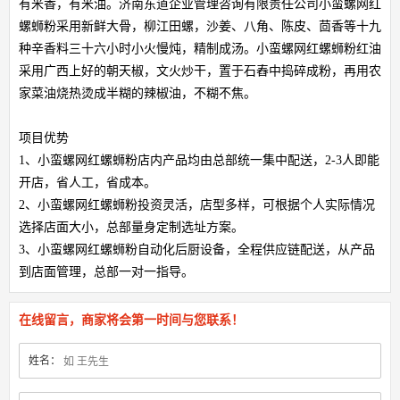
有米香，有米油。济南东道企业管理咨询有限责任公司小蛮螺网红
螺蛳粉采用新鲜大骨，柳江田螺，沙姜、八角、陈皮、茴香等十九
种辛香料三十六小时小火慢炖，精制成汤。小蛮螺网红螺蛳粉红油
采用广西上好的朝天椒，文火炒干，置于石舂中捣碎成粉，再用农
家菜油烧热烫成半糊的辣椒油，不糊不焦。
项目优势
1、小蛮螺网红螺蛳粉店内产品均由总部统一集中配送，2-3人即能
开店，省人工，省成本。
2、小蛮螺网红螺蛳粉投资灵活，店型多样，可根据个人实际情况
选择店面大小，总部量身定制选址方案。
3、小蛮螺网红螺蛳粉自动化后厨设备，全程供应链配送，从产品
到店面管理，总部一对一指导。
在线留言，商家将会第一时间与您联系！
姓名：