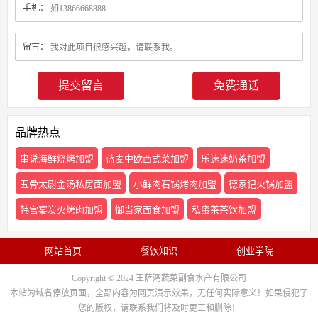
手机：
留言：
免费通话
品牌热点
串说海鲜烧烤加盟
蓝麦中欧西式菜加盟
乐速速奶茶加盟
五骨太尉金汤私房面加盟
小鲜肉石锅烤肉加盟
德家记火锅加盟
韩宫宴炭火烤肉加盟
御当家面食加盟
私蜜茶茶饮加盟
网站首页
餐饮知识
创业学院
Copyright © 2024 王萨湾蔬菜副食水产有限公司
本站为域名停放页面，全部内容为网页演示效果，无任何实际意义！如果侵犯了
您的版权，请联系我们将及时更正和删除！