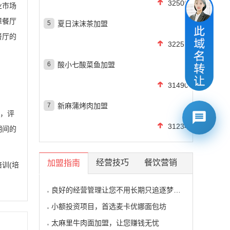
32506
业市场
障餐厅
5
夏日沫沫茶加盟
餐厅的
32255
6
酸小七酸菜鱼加盟
31490
7
新麻蒲烤肉加盟
析，评
31234
期间的
经营技巧
餐饮营销
加盟指南
训(培
良好的经营管理让您不用长期只追逐梦想的影子
小额投资项目，首选麦卡优娜面包坊
太麻里牛肉面加盟，让您赚钱无忧