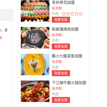
苍井寿司加盟
投资额：
热度：
我要加盟
新麻蒲烤肉加盟
单，享
投资额：
加
热度：
我要加盟
酸小七酸菜鱼加盟
投资额：
热度：
我要加盟
下江楠牛腩火锅加盟
投资额：
热度：
我要加盟