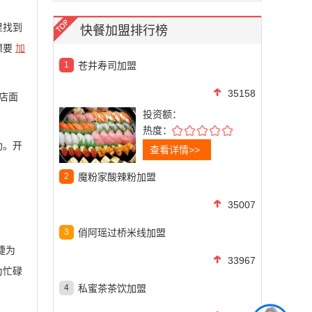
里找到
快餐加盟排行榜
想要
加
1
苍井寿司加盟
35158
店面
投资额：
热度：
功。开
查看详情>>
2
魔粉家酸辣粉加盟
35007
3
俏阿瑶过桥米线加盟
捷为
33967
为忙碌
4
私蜜茶茶饮加盟