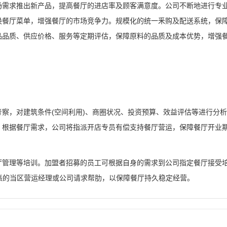
场需求推出新产品，提高餐厅的进店率及顾客满意度。公司不断地进行专
换餐厅菜单，增强餐厅的市场竞争力。规模化的统一釆购及配送系统，保
品品质、供应价格、服务等定期评估，保障原料的品质及成本优势，增强
察，对建筑条件(空间利用)、商圈状况、投资预算、效益评估等进行分
，根据餐厅需求，公司将指派开店专员有偿支持餐厅营运，保障餐厅开业
厅管理等培训。加盟者招募的员工可根据自身的需求到公司指定餐厅接受培
指派的当区营运经理或公司请求帮肋，以保障餐厅持久稳定经营。