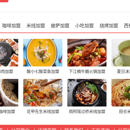
咖啡加盟
米线加盟
披萨加盟
小吃加盟
烧烤加盟
西
烤肉加盟
酸小七酸菜鱼加盟
下江楠牛腩火锅加盟
夏日沫
咖啡加盟
花甲先生米线加盟
俏阿瑶过桥米线加盟
田仓