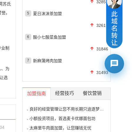
32854
湾苏氏
赞誉。
5
夏日沫沫茶加盟
32614
6
酸小七酸菜鱼加盟
专业制
31846
7
新麻蒲烤肉加盟
人、为
31493
让选
经营技巧
餐饮营销
加盟指南
良好的经营管理让您不用长期只追逐梦想的影子
小额投资项目，首选麦卡优娜面包坊
-04
太麻里牛肉面加盟，让您赚钱无忧