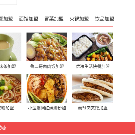
餐加盟
面馆加盟
冒菜加盟
火锅加盟
饮品加盟
沫茶加盟
鲁二哥卤肉饭加盟
优粮生活快餐加盟
米粉加盟
小蛮螺网红螺蛳粉加
秦爷肉夹馍加盟
盟
动态