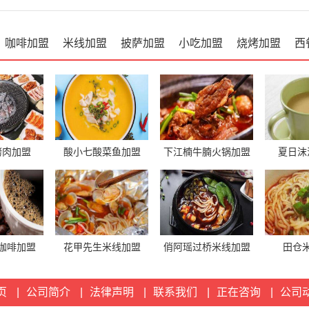
咖啡加盟
米线加盟
披萨加盟
小吃加盟
烧烤加盟
西
烤肉加盟
酸小七酸菜鱼加盟
下江楠牛腩火锅加盟
夏日沫
咖啡加盟
花甲先生米线加盟
俏阿瑶过桥米线加盟
田仓
页
|
公司简介
|
法律声明
|
联系我们
|
正在咨询
|
公司