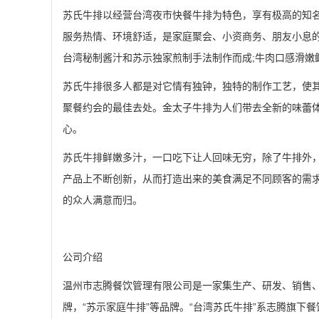
苏氏牛排以经营台湾夜市快餐牛排为特色，享有极高的知名
服务热情、环境舒适，是家庭聚会、小资商务、朋友小息的
台湾秘制酱汁和苏示独家煎制手法制作而成;牛肉口感滑嫩
苏氏牛排很多人都是对它情有独钟，独特的制作工艺，使
聚餐约会的最佳去处。金太子牛排为人们带去全新的味蕾
心。
苏氏牛排鲜嫩多汁，一口吃下让人回味无穷，除了牛排外
产品上不断创新，从而打造出来的美食满足不同顾客的需
的众人满意而归。
公司介绍
温州市志腾餐饮管理有限公司是一家集生产、研发、销售、
牌，“苏示家庭牛排”等品牌。“台湾苏氏牛排”系志腾旗下