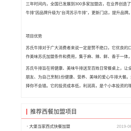
三年时间内，全国已发展到300多家加盟店，在业界创造了
牛排”因品牌升级为“台湾苏示牛排”，更新门店，提升品
项目优势
苏氏牛排对于广大消费者来说一定是赞不绝口，它优良的
作美味苏氏加盟条件和费用，集于麻、辣、鲜、香于一体
苏氏牛排旨在将健康、美味牛排送至百姓日常餐桌上，让
朋友、为自己烹制1份健康、营养、美味的爱心牛排大餐
择你不会错。它的投资成本低，利润高，是个小本投资的
推荐西餐加盟项目
大堡当家西式快餐加盟
2019-0