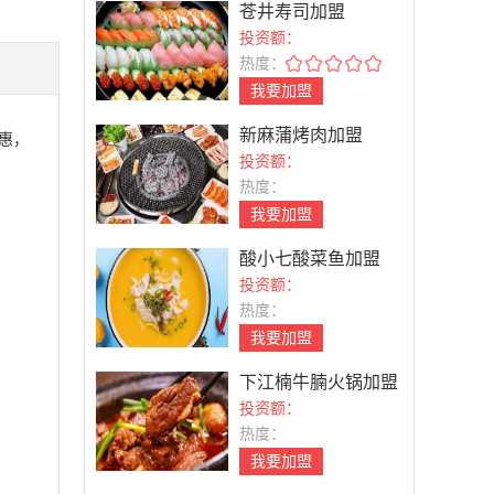
苍井寿司加盟
投资额：
热度：
我要加盟
新麻蒲烤肉加盟
惠，
投资额：
热度：
我要加盟
酸小七酸菜鱼加盟
投资额：
热度：
我要加盟
下江楠牛腩火锅加盟
投资额：
热度：
我要加盟