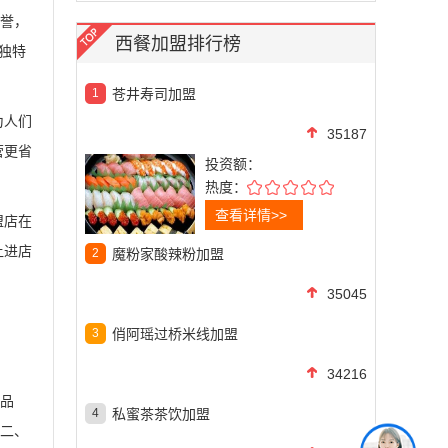
赞誉，
西餐加盟排行榜
独特
1
苍井寿司加盟
为人们
35187
营更省
投资额：
热度：
查看详情>>
盟店在
让进店
2
魔粉家酸辣粉加盟
35045
3
俏阿瑶过桥米线加盟
34216
饮品
4
私蜜茶茶饮加盟
短二、