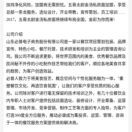
扶持净化风险，加盟商无需担忧。五骨太尉金汤私房面加盟，享受
总部一条龙服务，选址设计，开业带教，宣传策划，员工培训……
2017，五骨太尉金汤私房面将继续布局全国，金彩为你而来!
公司介绍
山东必普电子商务股份有限公司是一家以餐饮项目策划包装、品牌
宣传、特色小吃、餐厅托管、技术研发和培训为主业的管理咨询公
司。我公司不断追求更新，将世界范围内的美食、优秀餐饮品牌及
民间秘不外传的小吃制作技艺带给我们的客户，顺应各地美食共享
的趋势，为客户创造效益。
必普人致力于将美食技艺、概念空间与个性化服务融为一体，"重
塑餐饮文化、再造饮食氛围"，让我们的客户享受优质的贴心服
务。公司除对客户进行毫无保留的技术培训之外，有几十位餐饮业
内专职人士对客户提供包括店面选址、装修设计、开业筹备、运营
管理、市场开发、竞争营销、制作工艺等方面的专人指导，为客户
打造360度全方位服务，推动必谱成为集投资、运营、管理、咨询
于一体的餐饮服务方案提供商和解决商。