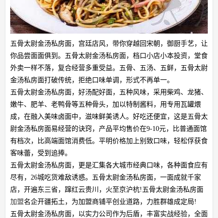
五骨太尉金汤私房面，宫廷店风，带你穿越回宋朝，御厨手艺，让
你品尝面面俱到。五骨太尉金汤私房面，档口小店小本投资，堂食
外卖一样不落，复合经营多重受益。五骨、五汤、五鲜，五骨太尉
金汤私房面打破传统，拒绝口味单调，形式不再单一。
五骨太尉金汤私房面，好汤配好面，五种风味，采用柴鸡、龙猪、
嫩牛、肥羊、老鸭骨等五种骨头，加以特制酱料，用专用瓦罐煨
成，在融入美味卤面中，滋味鲜美诱人。好吃还便宜，这是五骨太
尉金汤私房面易经营的诀窍，产品平均售价在9-10元，比普通面馆
有档次，比高端面馆消费低。平明价格加上别致口味，轻松俘获食
客味蕾，受到追捧。
五骨太尉金汤私房面，更是汇集各大城市经典口味，各种面食应有
尽有，26城吃货难敌诱惑。五骨太尉金汤私房面，一面成就千家
店，开遍东三省，蹿红云贵川，火至京沪杭!五骨太尉金汤私房面
加盟
名企开疆拓土，为加盟商铺平创业道路，力胜群雄成定局!
五骨太尉金汤私房面，以实力公司作为后盾，丰富实战经验，全面