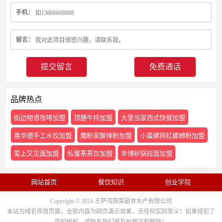
手机：
留言：
免费通话
品牌热点
街边物语咖啡加盟
顶膳牛排加盟
大堡当家西式快餐加盟
喜华德手工水饺加盟
魔粉家酸辣粉加盟
小蛮螺网红螺蛳粉加盟
爱上又见面加盟
私蜜茶茶饮加盟
辛博砂锅拉面加盟
网站首页
餐饮知识
创业学院
Copyright © 2024 王萨湾蔬菜副食水产有限公司
本站为域名停放页面，全部内容为网页演示效果，无任何实际意义！如果侵犯了