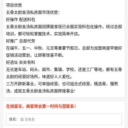
项目优势
五骨太尉金汤私房面市场优势：
好操作 配送料包
五骨太尉金汤私房面招牌面食现已全面实现料包化操作，经过总部
培训，都可轻松掌握技术，实现简单开店。
好推广 总部代劳
在端午、五一、中秋、元旦等重要节假日，总部为加盟商提早做好
促销活动策划，让顾客惊喜不断。
好选址 处处有料
无论是车站、码头、超市、集镇、学校，还是工厂等地，都有五骨
太尉的经营好场所，味道好人人爱吃。
三万开辟新事业，可单独经营，也可组合式经营，精选骨，慢熬
汤，成就五骨太尉金汤私房面辉煌事业!
在线留言，商家将会第一时间与您联系！
姓名：