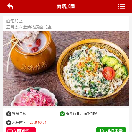
面馆加盟
面馆加盟
五骨太尉金汤私房面加盟
投资金额：
所属行业：面馆加盟
入驻时间：
2019-06-04
立即咨询
拨打电话