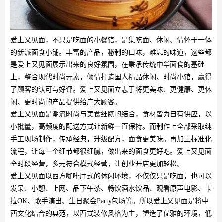
爱上又见面，不只是吃面的小餐馆，是集吃面、休闲、情怀于一体
的新派面食小铺。丰富的产品，秘制的口味，难忘的味道，这些都
是爱上又见面展示出来的良好氛围，在秉承传统中华面食的基础
上，整合现代时尚元素，倾情打造国人精品休闲、时尚小馆，赢得
了顾客的认可与好评。爱上又见面立志于将更美味、更健康、更休
闲、更时尚的产品提供给广大顾客。
爱上又见面是潮流时尚与美食细腻的结合，食材皆为自有供应，以
小批量，高频度的配送方式让新鲜一直保持。而制作上全部采取纯
手工现场制作，传承经典，升级配方，面食更美味。再加上标准化
流程，让每一个细节都很细腻，做出来的面食更好吃。爱上又见面
全时段经营，多元符合模式经营，让创业开店更加轻松。
爱上又见面以西方咖啡厅式的休闲环境，不仅仅只是吃面，也可以
发呆、小憩、上网、品下午茶、畅饮酒水饮品、观看原声电影、卡
拉OK、歌手演出、生日聚会Party包场等。所以爱上又见面是将中
西文化结合的典范，以西式装修风格为主，塑造了优雅的环境，低