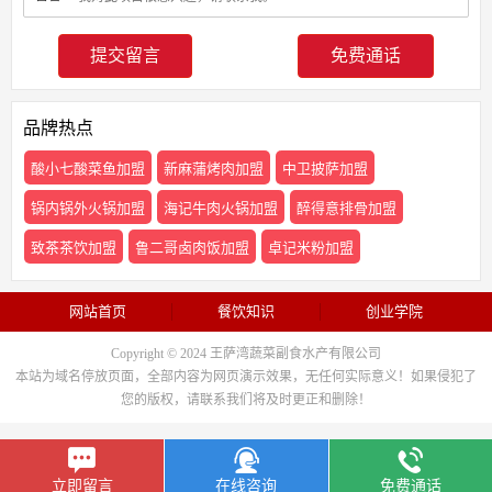
免费通话
品牌热点
酸小七酸菜鱼加盟
新麻蒲烤肉加盟
中卫披萨加盟
锅内锅外火锅加盟
海记牛肉火锅加盟
醉得意排骨加盟
致茶茶饮加盟
鲁二哥卤肉饭加盟
卓记米粉加盟
网站首页
餐饮知识
创业学院
Copyright © 2024 王萨湾蔬菜副食水产有限公司
本站为域名停放页面，全部内容为网页演示效果，无任何实际意义！如果侵犯了
您的版权，请联系我们将及时更正和删除！
立即留言
在线咨询
免费通话