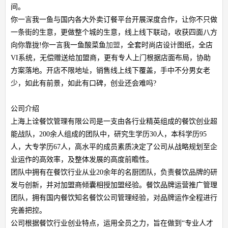
间。
你一言我一鱼与国内各大外卖订餐平台开展深度合作，让你不只做
一条街的生意，更做整个城的生意，线上线下联动，收获四面八方
向你靠拢!你一言我一鱼酸菜鱼
加盟
，全套时尚店设计图纸，全店
VI系统，无偿赠送给加盟商，更有专人上门根据店面布局，协助
方案落地。开店不限地址，销售线上线下覆盖，手中不分男女老
少，如此有前景，如此有口碑，创业还会难吗?
公司介绍
上海上诠餐饮管理有限公司是一支由各行业精英组成的餐饮创业超
能战队，200余人组成的团队中，研究生学历30人，本科学历95
人，大专学历67人，高水平的成员素质决定了公司从战略规划至企
业运作的高效率，及整体发展的高度前瞻性。
团队中拥有在餐饮行业从业20余年的名厨团队，负责餐饮品牌的研
发与创新，并对加盟商倾囊相授加盟经验。餐饮品牌运营推广管理
团队，拥有国内餐饮知名餐饮公司管理经验，对品牌运作全程进行
完善把控。
公司根据餐饮行业创业特点，运用全员之力，旨在做到“专业人才