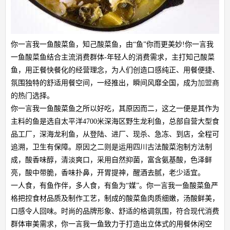
你一言我一鱼酸菜鱼，知己酸菜鱼，由“鱼”你而更美妙!你一言我
一鱼酸菜鱼结合主流消费群体-年轻人的消费需求，主打知己酸菜
鱼，用正餐快餐化的经营理念，为人们创造口感纯正、用餐便捷、
氛围独特的舒适用餐空间，一经推出，瞬间风靡全国，成为
加盟
商
的热门选择。
你一言我一鱼酸菜鱼之所以好吃，其原因而二，这之一便是其作为
主料的鱼是选自太平洋4700米深海区野生龙利鱼，总部自营大型食
品工厂，深海龙利鱼，从登陆、进厂、现杀、急冻、到店，全程可
追溯，卫生有保障。原因之二则是运用四川古法酸菜泡制方法制
成，酸香味醇，清淡爽口，采用自然抑菌，富含氨基酸，色泽鲜
亮，酸中带脆，香味扑鼻，开胃提神，醒酒去腻，老少适宜。
一人食，有鱼作伴，多人食，有鱼为“媒”。你一言我一鱼酸菜鱼严
格把控食材品质及制作工艺，制成的酸菜鱼肉质细嫩，汤酸鲜美，
口感令人回味。时尚的品牌形象、舒适的格调氛围，符合现代消费
群体审美需求，你一言我一鱼致力于打造出立体式的用餐休闲空