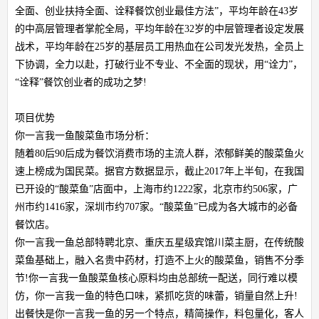
全面、创业扶持全面、诠释餐饮创业最佳方法”，平均年龄在43岁
的中高层管理者掌舵全局，平均年龄在32岁的中层管理者设定发展
战术，平均年龄在25岁的基层员工用热血在公司发光发热，全员上
下协调，全力以赴，打破行业不专业、不全面的现状，用“诠力”，
“诠释”餐饮创业者的成功之梦!
项目优势
你一言我一鱼酸菜鱼市场分析：
随着80后90后成为餐饮消费市场的主流人群，浓郁鲜美的酸菜鱼火
速上榜成为国民菜。据官方数据显示，截止2017年上半旬，在我国
已开设的“酸菜鱼”店面中，上海市约1222家，北京市约506家，广
州市约1416家，深圳市约707家。“酸菜鱼”已成为各大城市的必备
餐饮店。
你一言我一鱼总部特聘北京、重庆五星级宾馆川菜主厨，在传统酸
菜鱼基础上，融入名贵中药材，打造不上火的酸菜鱼，销售不分季
节!你一言我一鱼酸菜鱼核心原料均由总部统一配送，同行难以模
仿，你一言我一鱼的特色口味，紧抓吃货的味蕾，销量自然上升!
出餐快是你一言我一鱼的另一个特点，精简操作，料包量化，客人