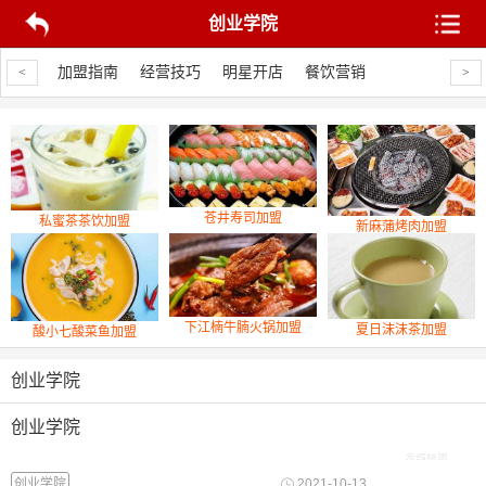
创业学院
饮营销
加盟指南
经营技巧
明星开店
餐饮营销
加盟指南
经
<
>
苍井寿司加盟
私蜜茶茶饮加盟
新麻蒲烤肉加盟
下江楠牛腩火锅加盟
夏日沫沫茶加盟
酸小七酸菜鱼加盟
创业学院
创业学院
创业学院
2021-10-13