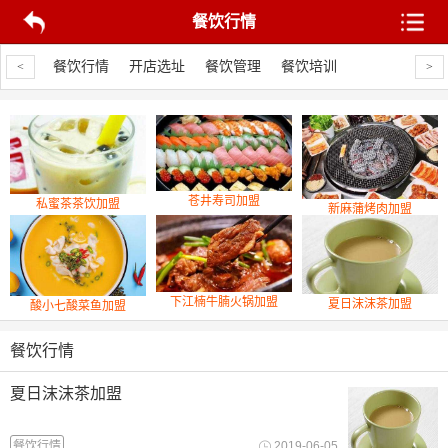
餐饮行情
品上线
餐饮行情
开店选址
餐饮管理
餐饮培训
新品上线
餐
<
>
苍井寿司加盟
私蜜茶茶饮加盟
新麻蒲烤肉加盟
下江楠牛腩火锅加盟
夏日沫沫茶加盟
酸小七酸菜鱼加盟
餐饮行情
夏日沫沫茶加盟
餐饮行情
2019-06-05