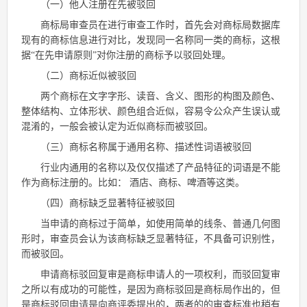
（一）他人注册在先被驳回
商标局审查员在进行审查工作时，首先会对商标局数据库
现有的商标信息进行对比，发现同一名称同一类的商标，这根
据“在先申请原则”对你注册的商标予以驳回处理。
（二）商标近似被驳回
两个商标在文字字形、读音、含义、图形的构图及颜色、
整体结构、立体形状、颜色组合近似，容易令公众产生误认或
混淆的，一般会被认定为近似商标而被驳回。
（三）商标名称属于通用名称、描述性词语被驳回
行业内通用的名称以及仅仅描述了产品特征的词语是不能
作为商标注册的。比如： 酒店、商标、啤酒等这类。
（四）商标缺乏显著特征被驳回
当申请的商标过于简单，如使用简单的线条、普通几何图
形时，审查员会认为该商标缺乏显著特征，不具备可识别性，
而被驳回。
申请商标驳回复审是商标申请人的一项权利，而驳回复审
之所以有成功的可能性，是因为商标驳回是商标局作出的，但
是商标驳回申请是向商评委提出的，两者的的审查标准也稍有