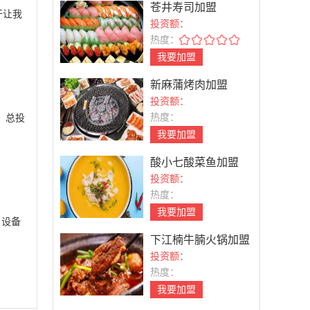
苍井寿司加盟
干让我
投资额：
热度：
我要加盟
新麻蒲烤肉加盟
投资额：
热度：
，总投
我要加盟
酸小七酸菜鱼加盟
投资额：
热度：
我要加盟
、设备
下江楠牛腩火锅加盟
投资额：
热度：
我要加盟