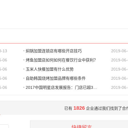
0-13
焖锅加盟连锁店有哪些开店技巧
2019-06
6-06
烤鱼加盟店如何如何在餐饮行业中获利？
2019-06
6-06
玉米人快餐加盟有什么优势
2019-06
6-06
自助韩国烧烤加盟品牌有哪些条件
2019-06
6-06
2017中国明星店发展报告：门店已超300家 首选餐饮
2019-06
1826
已有
企业通过我们找到了合
快捷留言