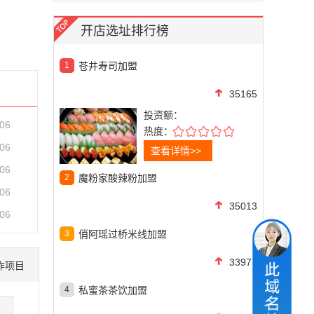
开店选址排行榜
1
苍井寿司加盟
35165
投资额：
-06
热度：
-06
查看详情>>
-06
2
魔粉家酸辣粉加盟
-06
35013
-06
3
俏阿瑶过桥米线加盟
33970
作项目
4
私蜜茶茶饮加盟