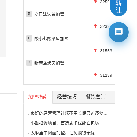
32568
5
夏日沫沫茶加盟
32320
6
酸小七酸菜鱼加盟
31553
7
新麻蒲烤肉加盟
31239
经营技巧
餐饮营销
加盟指南
良好的经营管理让您不用长期只追逐梦想的影子
小额投资项目，首选麦卡优娜面包坊
太麻里牛肉面加盟，让您赚钱无忧