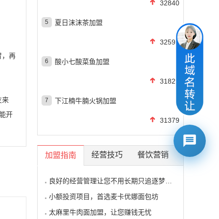
32840
5
夏日沫沫茶加盟
32592
胃，再
6
酸小七酸菜鱼加盟
31824
友来
7
下江楠牛腩火锅加盟
能开
31379
经营技巧
餐饮营销
加盟指南
良好的经营管理让您不用长期只追逐梦想的影子
小额投资项目，首选麦卡优娜面包坊
太麻里牛肉面加盟，让您赚钱无忧