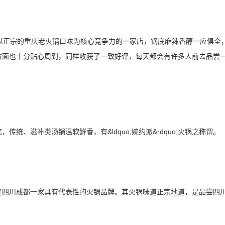
以正宗的重庆老火锅口味为核心竞争力的一家店，锅底麻辣香醇一应俱全
方面也十分贴心周到，同样收获了一致好评，每天都会有许多人前去品尝
统、滋补类汤锅温软鲜香，有&ldquo;婉约派&rdquo;火锅之称谓。
是四川成都一家具有代表性的火锅品牌。其火锅味道正宗地道，是品尝四