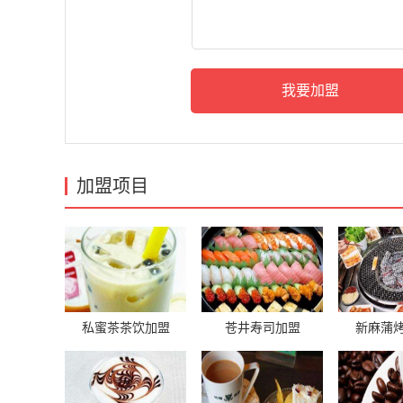
加盟项目
私蜜茶茶饮加盟
苍井寿司加盟
新麻蒲