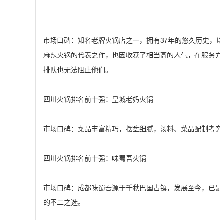
市场口碑：知名老牌火锅店之一，拥有37年的悠久历史，
麻辣火锅的代表之作，也因收获了相当高的人气，在服务
排队也无法阻止他们。
四川火锅排名前十强：皇城老妈火锅
市场口碑：菜品丰富精巧，摆盘细腻，汤料、菜品配制考究，传
四川火锅排名前十强：味蜀吾火锅
市场口碑：成都味蜀吾源于千秋巴国古镇，发展至今，已
的不二之选。