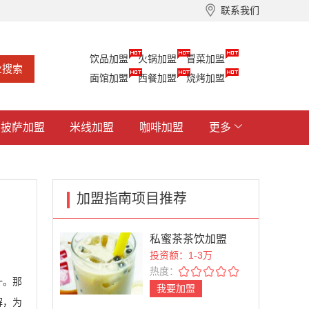
联系我们
饮品加盟
火锅加盟
冒菜加盟
面馆加盟
西餐加盟
烧烤加盟
披萨加盟
米线加盟
咖啡加盟
更多
加盟指南项目推荐
私蜜茶茶饮加盟
投资额：1-3万
热度：
一。那
我要加盟
解，为