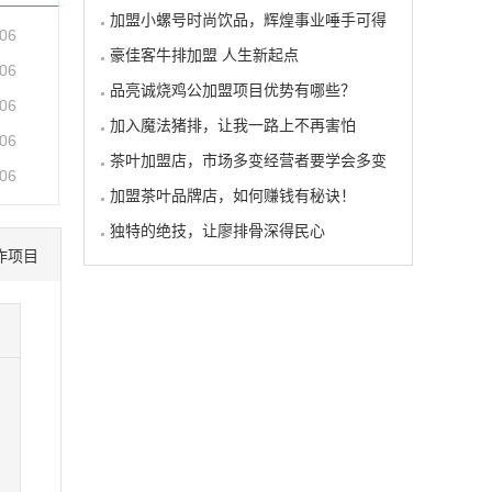
加盟小螺号时尚饮品，辉煌事业唾手可得
-06
豪佳客牛排加盟 人生新起点
-06
品亮诚烧鸡公加盟项目优势有哪些？
-06
加入魔法猪排，让我一路上不再害怕
-06
茶叶加盟店，市场多变经营者要学会多变
-06
加盟茶叶品牌店，如何赚钱有秘诀！
独特的绝技，让廖排骨深得民心
作项目